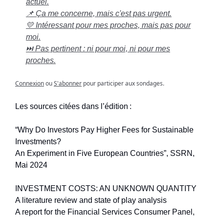
actuel.
📌 Ça me concerne, mais c'est pas urgent.
💛 Intéressant pour mes proches, mais pas pour
moi.
⏭️ Pas pertinent : ni pour moi, ni pour mes
proches.
Connexion
ou
S'abonner
pour participer aux sondages.
Les sources citées dans l’édition :
“Why Do Investors Pay Higher Fees for Sustainable
Investments?
An Experiment in Five European Countries”, SSRN,
Mai 2024
INVESTMENT COSTS: AN UNKNOWN QUANTITY
A literature review and state of play analysis
A report for the Financial Services Consumer Panel,